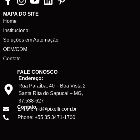
MAPA DO SITE
Home
Institucional
Soluções em Automação
OEM/ODM
Contato
FALE CONOSCO
Endereço:
Rua Paraíba, 40 – Boa Vista 2
Santa Rita do Sapucaí – MG,
37.538-627
Contato
E-mail: mkt@pixelti.com.br
Phone: +55 35 3471-1700