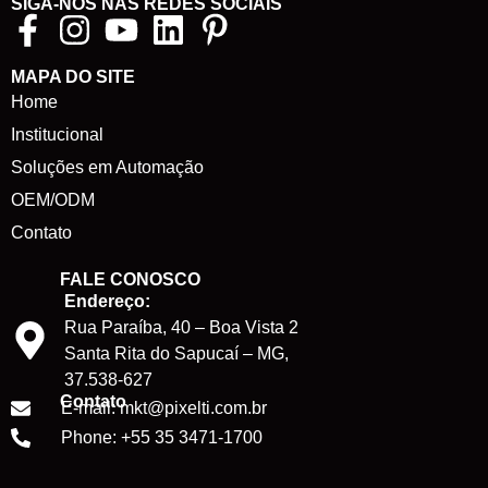
SIGA-NOS NAS REDES SOCIAIS
MAPA DO SITE
Home
Institucional
Soluções em Automação
OEM/ODM
Contato
FALE CONOSCO
Endereço:
Rua Paraíba, 40 – Boa Vista 2
Santa Rita do Sapucaí – MG,
37.538-627
Contato
E-mail: mkt@pixelti.com.br
Phone: +55 35 3471-1700