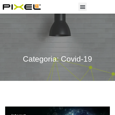
Soluções em Automação
Categoria: Covid-19